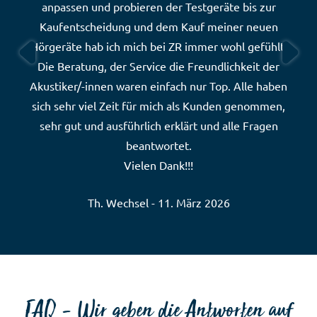
anpassen und probieren der Testgeräte bis zur
Besonders an Herrn Abeling
OK
Kaufentscheidung und dem Kauf meiner neuen
Vielen Dank für alles Ich werde
Hörgeräte hab ich mich bei ZR immer wohl gefühlt.
Sie weiter empfehlen ????
Rudolf Frieß - 02. März 2026
Die Beratung, der Service die Freundlichkeit der
Hiltensberger - 13. März 2026
Akustiker/-innen waren einfach nur Top. Alle haben
sich sehr viel Zeit für mich als Kunden genommen,
sehr gut und ausführlich erklärt und alle Fragen
beantwortet.
Vielen Dank!!!
Th. Wechsel - 11. März 2026
FAQ - Wir geben die Antworten auf